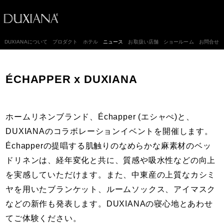
DUXIANAについて
プロダクト
ホテル
ニュース
お取扱い店舗
ショールーム
お問合せ
ÉCHAPPER x DUXIANA
ホームリネンブランド、Échapper (エシャぺ)と、
DUXIANAのコラボレーションイベントを開催します。
Échapperの提唱する肌触りのなめらかな麻素材のベッ
ドリネンは、経年変化と共に、質感や吸水性などの向上
を実感していただけます。また、中東産の上質なカシミ
ヤを用いたブランケット、ルームソックス、アイマスク
などの新作も発表します。DUXIANAの寝心地とあわせ
てご体験ください。